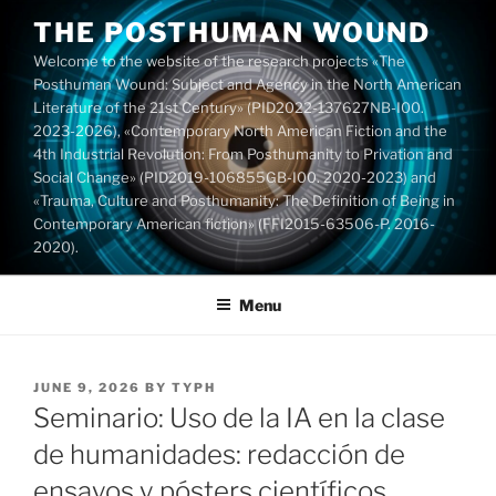
Skip
THE POSTHUMAN WOUND
to
Welcome to the website of the research projects «The
content
Posthuman Wound: Subject and Agency in the North American
Literature of the 21st Century» (PID2022-137627NB-I00.
2023-2026), «Contemporary North American Fiction and the
4th Industrial Revolution: From Posthumanity to Privation and
Social Change» (PID2019-106855GB-I00. 2020-2023) and
«Trauma, Culture and Posthumanity: The Definition of Being in
Contemporary American fiction» (FFI2015-63506-P. 2016-
2020).
Menu
POSTED
JUNE 9, 2026
BY
TYPH
ON
Seminario: Uso de la IA en la clase
de humanidades: redacción de
ensayos y pósters científicos