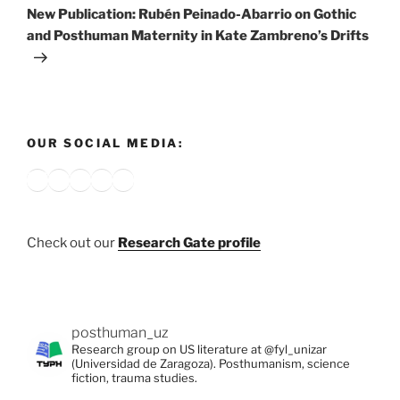
Post
New Publication: Rubén Peinado-Abarrio on Gothic
and Posthuman Maternity in Kate Zambreno’s Drifts
OUR SOCIAL MEDIA:
Bluesky
X
Instagram
YouTube
Google
Check out our
Research Gate profile
posthuman_uz
Research group on US literature at @fyl_unizar
(Universidad de Zaragoza). Posthumanism, science
fiction, trauma studies.